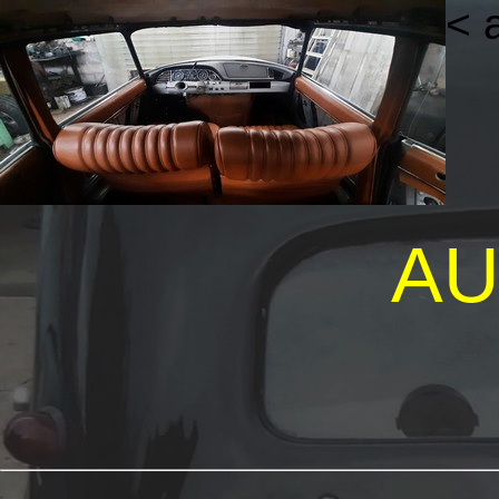
< 
AU